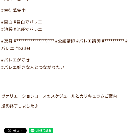
#生徒募集中
#目白 #目白でバレエ
#池袋 #池袋でバレエ
#衣舞 #??????????????????? #公認講師 #バレエ講師 #?????????? #
バレエ #ballet
#バレエが好き
#バレエ好きな人とつながりたい
ヴァリエーションコースのスケジュールとカリキュラムご案内
撮影終了しました♪