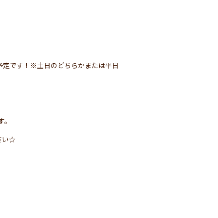
予定です！※土日のどちらかまたは平日
す。
さい☆